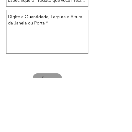
Enviar
MÍDIAS SOCIAIS
Escritório: Rua Manoel Pereira Cuiabano
n.166 | Carumbé | Cuiabá-MT